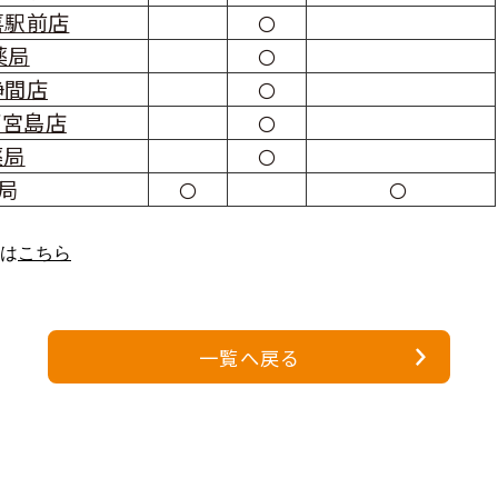
喜駅前店
〇
薬局
〇
静間店
〇
西宮島店
〇
薬局
〇
局
〇
〇
は
こちら
一覧へ戻る