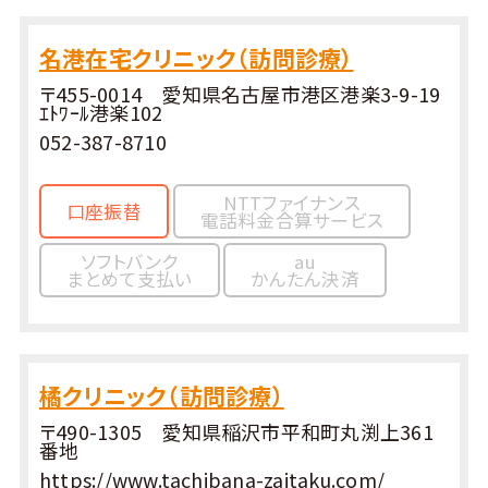
名港在宅クリニック（訪問診療）
〒455-0014 愛知県名古屋市港区港楽3-9-19
ｴﾄﾜｰﾙ港楽102
052-387-8710
NTTファイナンス
口座振替
電話料金合算サービス
ソフトバンク
au
まとめて支払い
かんたん決済
橘クリニック（訪問診療）
〒490-1305 愛知県稲沢市平和町丸渕上361
番地
https://www.tachibana-zaitaku.com/